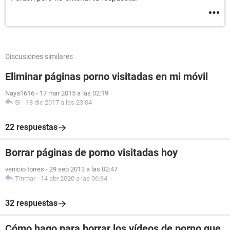
Discusiones similares
Eliminar páginas porno visitadas en mi móvil
Naya1616
-
17 mar 2015 a las 02:19
Si
-
18 dic 2017 a las 23:04
22 respuestas
Borrar páginas de porno visitadas hoy
venicio torres
-
29 sep 2013 a las 02:47
Tinmar
-
14 abr 2020 a las 06:34
32 respuestas
Cómo hago para borrar los vídeos de porno que