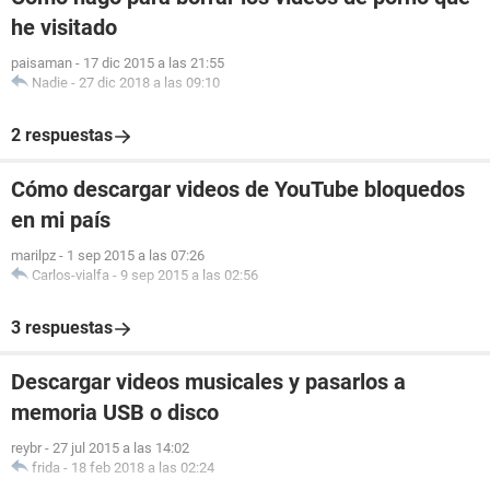
he visitado
paisaman
-
17 dic 2015 a las 21:55
Nadie
-
27 dic 2018 a las 09:10
2 respuestas
Cómo descargar videos de YouTube bloquedos
en mi país
marilpz
-
1 sep 2015 a las 07:26
Carlos-vialfa
-
9 sep 2015 a las 02:56
3 respuestas
Descargar videos musicales y pasarlos a
memoria USB o disco
reybr
-
27 jul 2015 a las 14:02
frida
-
18 feb 2018 a las 02:24