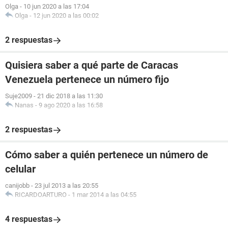
Olga
-
10 jun 2020 a las 17:04
Olga
-
12 jun 2020 a las 00:02
2 respuestas
Quisiera saber a qué parte de Caracas
Venezuela pertenece un número fijo
Suje2009
-
21 dic 2018 a las 11:30
Nanas
-
9 ago 2020 a las 16:58
2 respuestas
Cómo saber a quién pertenece un número de
celular
canijobb
-
23 jul 2013 a las 20:55
RICARDOARTURO
-
1 mar 2014 a las 04:55
4 respuestas