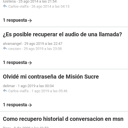
luistena
-
25 ago 2014 a las 21:54
Carlos-vialfa
-
26 ago 2014 a las 04:13
1 respuesta
¿Es posible recuperar el audio de una llamada?
alvaroangel
-
29 ago 2019 a las 22:47
ceszarv
-
29 ago 2019 a las 23:08
1 respuesta
Olvidé mi contraseña de Misión Sucre
delimar
-
1 ago 2019 a las 00:04
Carlos-vialfa
-
1 ago 2019 a las 05:46
1 respuesta
Como recupero historial d conversacion en msn