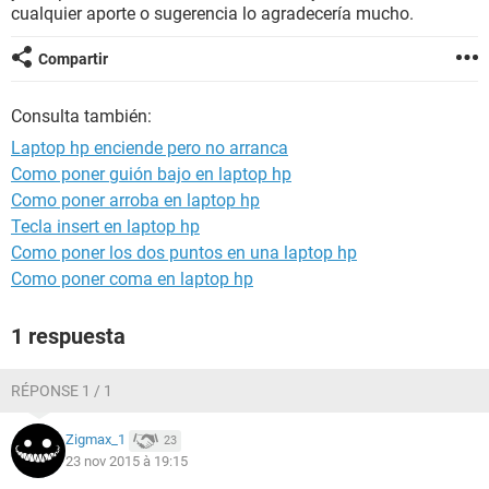
cualquier aporte o sugerencia lo agradecería mucho.
Compartir
Consulta también:
Laptop hp enciende pero no arranca
Como poner guión bajo en laptop hp
Como poner arroba en laptop hp
Tecla insert en laptop hp
Como poner los dos puntos en una laptop hp
Como poner coma en laptop hp
1 respuesta
RÉPONSE 1 / 1
Zigmax_1
23
23 nov 2015 à 19:15