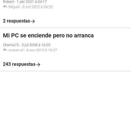
Robert
-
1 abr 2021 à 04:17
Miguel
-
8 oct 2022 à 04:20
2 respuestas
Mi PC se enciende pero no arranca
Chema73
-
5 jul 2008 à 16:05
wosen el
-
4 nov 2013 à 15:27
243 respuestas