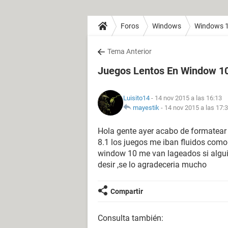
Foros
Windows
Windows 
Tema Anterior
Juegos Lentos En Window 1
Luisito14
- 14 nov 2015 a las 16:13
mayestik
-
14 nov 2015 a las 17:
Hola gente ayer acabo de formatea
8.1 los juegos me iban fluidos com
window 10 me van lageados si algui
desir ,se lo agradeceria mucho
Compartir
Consulta también: