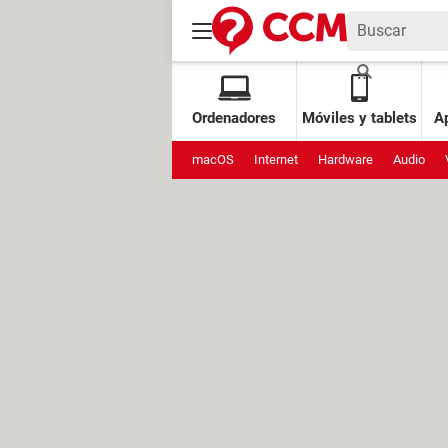
Ordenadores
Móviles y tablets
Ap
macOS
Internet
Hardware
Audio