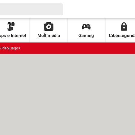
ps e Internet
Multimedia
Gaming
Cibersegurid
Videojuegos