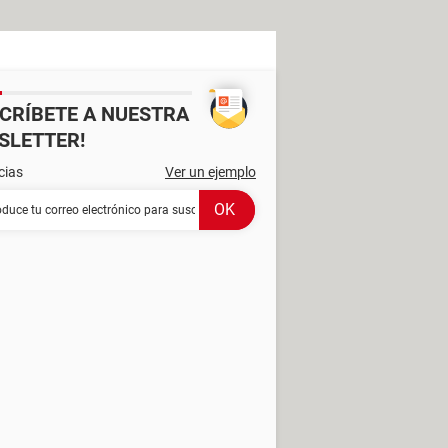
SCRÍBETE A NUESTRA
SLETTER!
cias
Ver un ejemplo