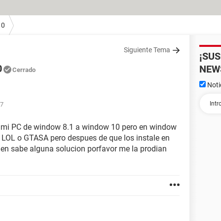
10
Siguiente Tema
¡SU
0
NEW
Cerrado
Noti
37
r mi PC de window 8.1 a window 10 pero en window
o LOL o GTASA pero despues de que los instale en
en sabe alguna solucion porfavor me la prodian