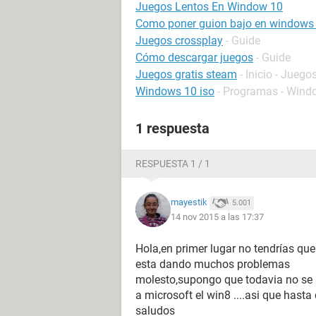
Juegos Lentos En Window 10
Como poner guion bajo en windows
Juegos crossplay
- Guide
Cómo descargar juegos
- Guide
Juegos gratis steam
- Inicio - Juego
Windows 10 iso
- Programas - Wind
1 respuesta
RESPUESTA 1 / 1
mayestik
5.001
14 nov 2015 a las 17:37
Hola,en primer lugar no tendrías qu
esta dando muchos problemas
molesto,supongo que todavia no se pu
a microsoft el win8 ....asi que hasta
saludos