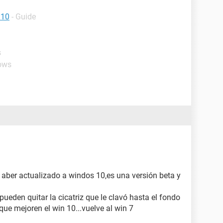
 10
- Guide
s
ows
e aber actualizado a windos 10,es una versión beta y
eden quitar la cicatriz que le clavó hasta el fondo
 que mejoren el win 10...vuelve al win 7