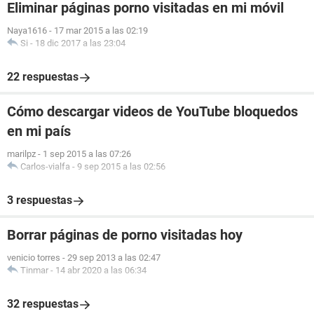
Eliminar páginas porno visitadas en mi móvil
Naya1616
-
17 mar 2015 a las 02:19
Si
-
18 dic 2017 a las 23:04
22 respuestas
Cómo descargar videos de YouTube bloquedos
en mi país
marilpz
-
1 sep 2015 a las 07:26
Carlos-vialfa
-
9 sep 2015 a las 02:56
3 respuestas
Borrar páginas de porno visitadas hoy
venicio torres
-
29 sep 2013 a las 02:47
Tinmar
-
14 abr 2020 a las 06:34
32 respuestas