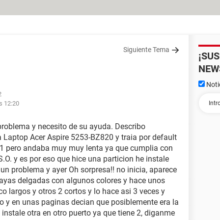
Siguiente Tema
¡SU
NEW
Noti
2
s 12:20
problema y necesito de su ayuda. Describo
Laptop Acer Aspire 5253-BZ820 y traia por default
 8.1 pero andaba muy muy lenta ya que cumplia con
.O. y es por eso que hice una particion he instale
un problema y ayer Oh sorpresa!! no inicia, aparece
rayas delgadas con algunos colores y hace unos
o largos y otros 2 cortos y lo hace asi 3 veces y
ndo y en unas paginas decian que posiblemente era la
 instale otra en otro puerto ya que tiene 2, diganme