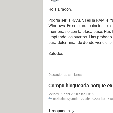
Hola Dragon,
Podría ser la RAM. Si es la RAM, el f
Windows. Es solo una coincidencia.
memorias o con la placa base. Has
limpiando los puertos. Has probado
para determinar de dónde viene el p
Saludos
Discusiones similares
Compu bloqueada porque expi
Melody
-
27 abr 2020 a las 03:09
carloslopezjurado
-
27 abr 2020 a las 15:5
1 respuesta