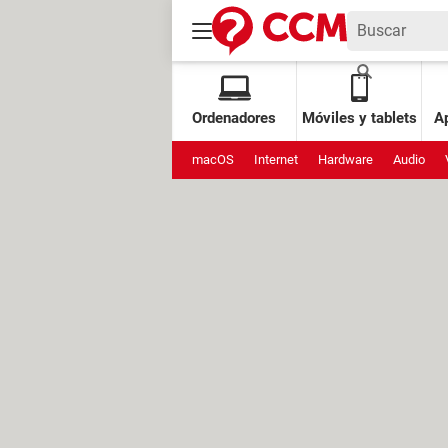
Ordenadores
Móviles y tablets
Ap
macOS
Internet
Hardware
Audio