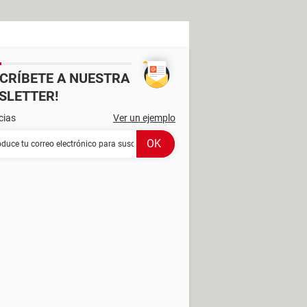
SCRÍBETE A NUESTRA
SLETTER!
cias
Ver un ejemplo