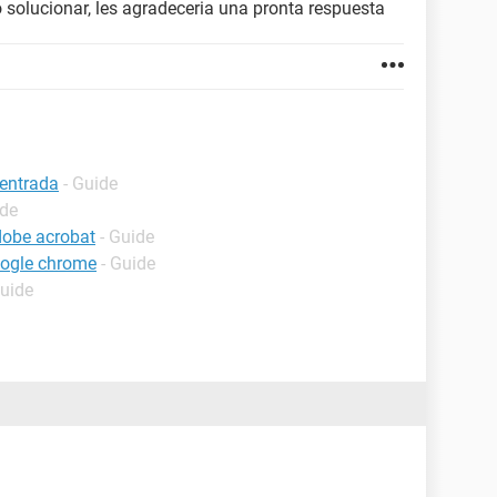
 solucionar, les agradeceria una pronta respuesta
 entrada
- Guide
ide
adobe acrobat
- Guide
oogle chrome
- Guide
Guide