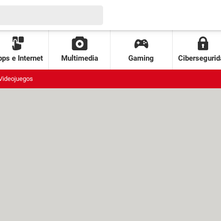
ps e Internet
Multimedia
Gaming
Cibersegurid
Videojuegos