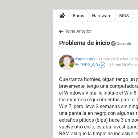
Foros
Hardware
BIOS
Tema Anterior
Problema de inicio
Cerrado
dragon1491
- 11 nov 2015 a las 07:5
R2D2_WD
-
11 nov 2015 a la
Que tranza homies, oigan tengo un 
brevemente, tengo una computadora 
el Windows Vista, le instale el Win
los minimos requerimientos para el S
Win 7, pero llevo 2 semanas sin ning
una pantalla en negro con algunas 
extraños pitidos (bips) hace 3 un poc
vuelve otro ciclo, estaba investiga
RAM asi que la limpie he inclusive le