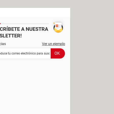
SCRÍBETE A NUESTRA
SLETTER!
cias
Ver un ejemplo