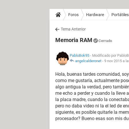
Foros
Hardware
Portátiles
Tema Anterior
Memoria RAM
Cerrado
PabloBok95
- Modificado por PabloB
angelcalderonet
-
9 nov 2015 a la
Hola, buenas tardes comunidad, soy
como me gustaría, actualmente poseo
algo antigua la verdad, pero tambié
me echo a perder y cuando la lleve a
la placa madre, cuando la conectaba 
pero no daba video ni la el led de e
siguiente, es posible quitarle la mem
procesador? Bueno esas son mis du