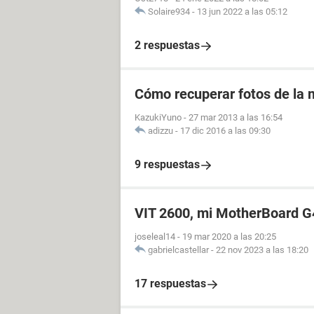
Solaire934
-
13 jun 2022 a las 05:12
2 respuestas
Cómo recuperar fotos de la m
KazukiYuno
-
27 mar 2013 a las 16:54
adizzu
-
17 dic 2016 a las 09:30
9 respuestas
VIT 2600, mi MotherBoard G
joseleal14
-
19 mar 2020 a las 20:25
gabrielcastellar
-
22 nov 2023 a las 18:20
17 respuestas