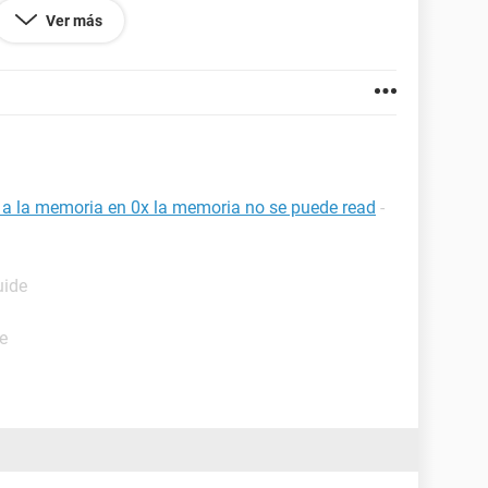
tarjeta madre de la HP costaba 6000 pesos, pero no
Ver más
a a eso
a a la memoria en 0x la memoria no se puede read
-
uide
e