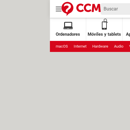
Ordenadores
Móviles y tablets
Ap
macOS
Internet
Hardware
Audio