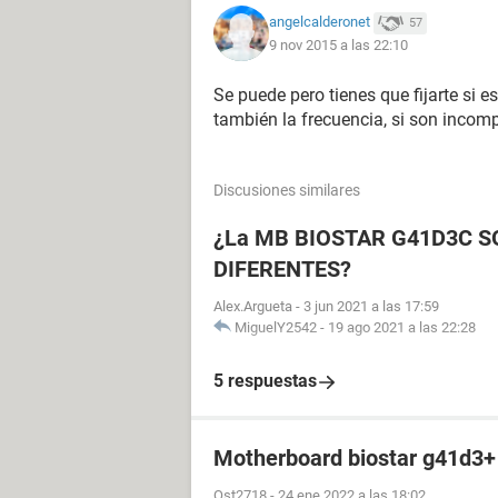
angelcalderonet
57
9 nov 2015 a las 22:10
Se puede pero tienes que fijarte si
también la frecuencia, si son incom
Discusiones similares
¿La MB BIOSTAR G41D3C 
DIFERENTES?
Alex.Argueta
-
3 jun 2021 a las 17:59
MiguelY2542
-
19 ago 2021 a las 22:28
5 respuestas
Motherboard biostar g41d3+
Ost2718
-
24 ene 2022 a las 18:02