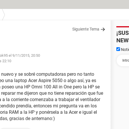
Siguiente Tema
¡SU
NEW
Noti
ok95 el 9/11/2015, 20:50
s 22:10
 nuevo y se sobré computadoras pero no tanto
 una laptop Acer Aspire 5050 o algo así, ya es
n poseo una HP Omni 100 All in One pero la HP se
 reparar me dijeron que no tiene reparación que fue
a la corriente comenzaba a trabajar el ventilador
ncendido prendía, entonces mi pregunta va en los
oria RAM a la HP y ponérsela a la Acer e igual el
das, gracias de antemano:)