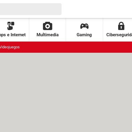
ps e Internet
Multimedia
Gaming
Cibersegurid
Videojuegos