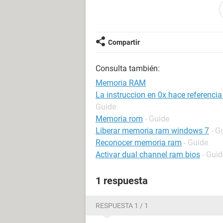
PD: Me habían dicho que reparar la 
se sí hay alguna solución alternativ
Compartir
Consulta también:
Memoria RAM
La instruccion en 0x hace referenci
Guide
Memoria rom
- Guide
Liberar memoria ram windows 7
- G
Reconocer memoria ram
- Guide
Activar dual channel ram bios
- Guid
1 respuesta
RESPUESTA 1 / 1