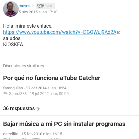
mayestik
5.001
5 nov 2015 a las 17:10
Hola ,mira este enlace.
https://www.youtube.com/watch?v=DGQWuj9Ad2A
saludos
KIOSKEA
Discusiones similares
Por qué no funciona aTube Catcher
farangullas
-
27 oct 2014 a las 18:54
Samul888
-
19 jul 2022 a las 00:05
36 respuestas
Bajar música a mi PC sin instalar programas
estrellita
-
15 feb 2010 a las 16:15