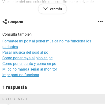
Vi en interntet una solución que era eliminar el driver de
realtek, reiniciar la pc para q se instalen los driver
Ver más
automaticos del sistema... y configurar el audio a 5.1 desde
el panel de control, Sonido)
Y si funcionò, pero ya no me funcionaban los audifonos...
Compartir
Porque al configurar el audio puse en predeterminado
Consulta también:
"Altavoces"
Formatee mi pc y al poner música no me funciona los
Ahora para usar audífonos tengo q entrar a audio y cambiar
parlantes
a predeterminado los "auriculares"
Pasar musica del ipod al pc
Alguien me ayuda por favor?
Como poner raya al piso en pc
Antes usaba parlantes y audífonos a la vez sin ningún
Como poner punto y coma en pc
problema :(
Mi pc no manda señal al monitor
Impr pant no funciona
1 respuesta
RESPUESTA 1 / 1