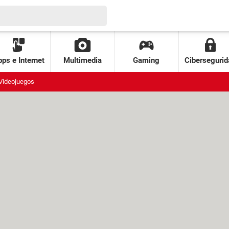
ps e Internet
Multimedia
Gaming
Cibersegurid
Videojuegos