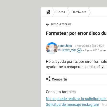
Foros
Hardware
Tema Anterior
Formatear por error disco du
consuhola
- 1 nov 2015 a las 05:22
R2D2_WD
-
2 nov 2015 a las
Hola, ayuda por fa, por error format
ayudarme a recuperar su inicial? ya 
Compartir
Consulta también:
No se puede realizar la solicitud por 
Solicitud de mensaje instagram
- Gu