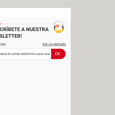
SCRÍBETE A NUESTRA
SLETTER!
cias
Ver un ejemplo