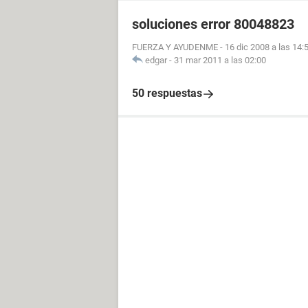
soluciones error 80048823
FUERZA Y AYUDENME
-
16 dic 2008 a las 14:
edgar
-
31 mar 2011 a las 02:00
50 respuestas