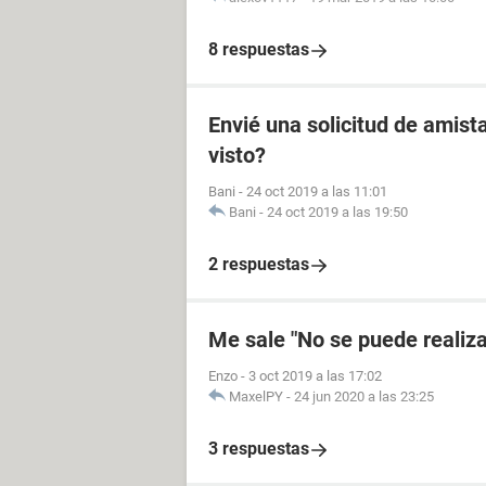
8 respuestas
Envié una solicitud de amista
visto?
Bani
-
24 oct 2019 a las 11:01
Bani
-
24 oct 2019 a las 19:50
2 respuestas
Me sale "No se puede realizar
Enzo
-
3 oct 2019 a las 17:02
MaxelPY
-
24 jun 2020 a las 23:25
3 respuestas