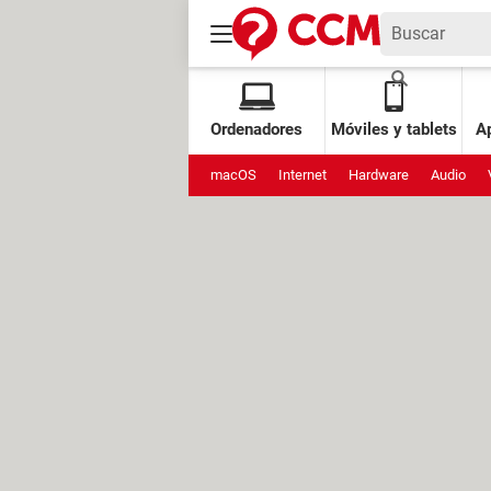
Ordenadores
Móviles y tablets
Ap
macOS
Internet
Hardware
Audio