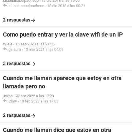
kisbelanabelpacheco
-
17 dic 2018 a las 15:05
kisbelanabelpacheco
-
18 dic 2018 a las 00:21
2 respuestas
Como puedo entrar y ver la clave wifi de un IP
Wieie
-
15 sep 2020 a las 21:06
gslaura
-
13 mar 2021 a las 04:09
3 respuestas
Cuando me llaman aparece que estoy en otra
llamada pero no
Jxxps
-
27 abr 2022 a las 17:29
Clary
-
18 feb 2023 a las 17:03
2 respuestas
Cuando me llaman dice que estoy en otra