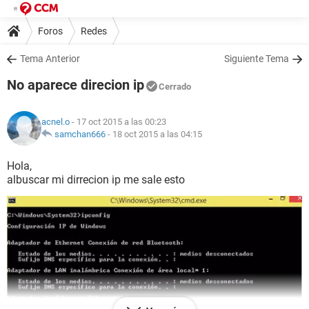
Foros
Redes
Tema Anterior
Siguiente Tema
No aparece direcion ip
Cerrado
acnel.o
- 17 oct 2015 a las 00:23
samchan666
-
18 oct 2015 a las 04:15
Hola,
albuscar mi dirrecion ip me sale esto