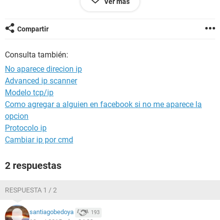
Ver más
Compartir
Consulta también:
No aparece direcion ip
Advanced ip scanner
Modelo tcp/ip
Como agregar a alguien en facebook si no me aparece la
opcion
Protocolo ip
Cambiar ip por cmd
2 respuestas
RESPUESTA 1 / 2
santiagobedoya
193