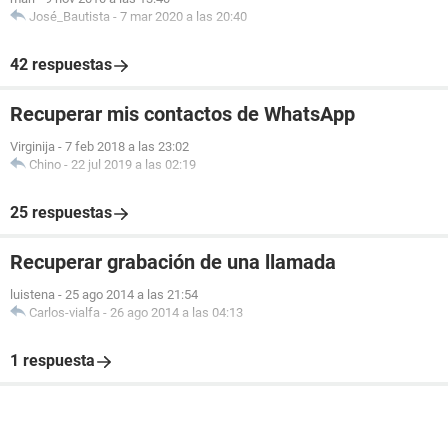
José_Bautista
-
7 mar 2020 a las 20:40
42 respuestas
Recuperar mis contactos de WhatsApp
Virginija
-
7 feb 2018 a las 23:02
Chino
-
22 jul 2019 a las 02:19
25 respuestas
Recuperar grabación de una llamada
luistena
-
25 ago 2014 a las 21:54
Carlos-vialfa
-
26 ago 2014 a las 04:13
1 respuesta