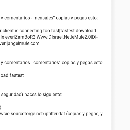
 y comentarios - mensajes” copias y pegas esto:
r client is connecting too fast|fastest download
ule ever|ZamBoR2|Www.Disrael.Net|eMule2.0|DI-
ver!|angelmule.com
 y comentarios - comentarios” copias y pegas esto:
load|fastest
 seguridad) haces lo siguiente:
)
wcio.sourceforge.net/ipfilter.dat (copias y pegas, y