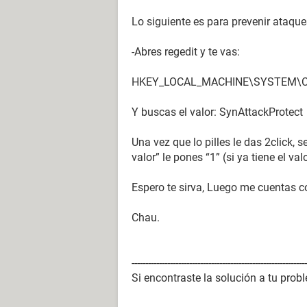
Lo siguiente es para prevenir ataque
-Abres regedit y te vas:
HKEY_LOCAL_MACHINE\SYSTEM\Curre
Y buscas el valor: SynAttackProtect
Una vez que lo pilles le das 2click,
valor” le pones “1” (si ya tiene el va
Espero te sirva, Luego me cuentas c
Chau.
---------------------------------------------------------------
Si encontraste la solución a tu prob