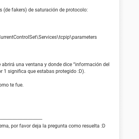
s (de fakers) de saturación de protocolo:
ntControlSet\Services\tcpip\parameters
 se abrirá una ventana y donde dice “información del
lor 1 significa que estabas protegido :D).
omo te fue.
-----------------------------------
lema, por favor deja la pregunta como resuelta :D