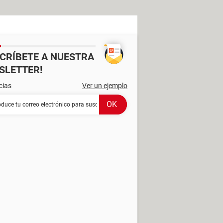
SCRÍBETE A NUESTRA
SLETTER!
cias
Ver un ejemplo