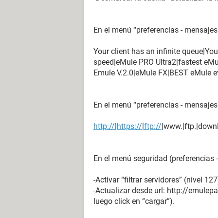
En el menú “preferencias - mensajes
Your client has an infinite queue|You
speed|eMule PRO Ultra2|fastest eM
Emule V.2.0|eMule FX|BEST eMule e
En el menú “preferencias - mensajes
http://
|
https://
|
ftp://
|www.|ftp.|down
En el menú seguridad (preferencias -
-Activar “filtrar servidores” (nivel 127
-Actualizar desde url: http://emulepa
luego click en “cargar”).