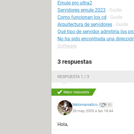
Emule pro ultra2
Servidores emule 2023
- Guide
Como funcionan los cd
- Guide
Arquitectura de servidores
- Guide
Qué tipo de servidor admitiría los p
No ha sido encontrada una dirección
Software
3 respuestas
RESPUESTA 1 / 3
Mejor respuesta
Melomaniatico
51
26 may 2009 a las 18:44
Hola,