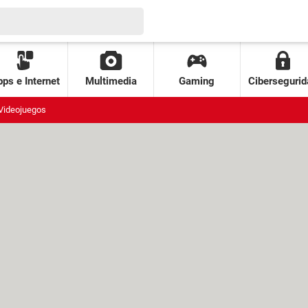
ps e Internet
Multimedia
Gaming
Cibersegurid
Videojuegos