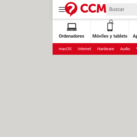
Ordenadores
Móviles y tablets
Ap
macOS
Internet
Hardware
Audio