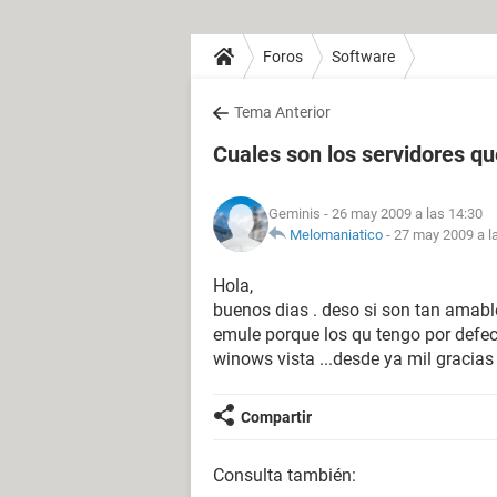
Foros
Software
Tema Anterior
Cuales son los servidores q
Geminis
- 26 may 2009 a las 14:30
Melomaniatico
-
27 may 2009 a l
Hola,
buenos dias . deso si son tan amabl
emule porque los qu tengo por defe
winows vista ...desde ya mil gracia
Compartir
Consulta también: