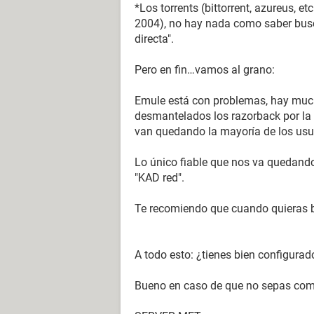
*Los torrents (bittorrent, azureus, e
2004), no hay nada como saber busc
directa".
Pero en fin…vamos al grano:
Emule está con problemas, hay much
desmantelados los razorback por la p
van quedando la mayoría de los usua
Lo único fiable que nos va quedand
"KAD red".
Te recomiendo que cuando quieras b
A todo esto: ¿tienes bien configurad
Bueno en caso de que no sepas como