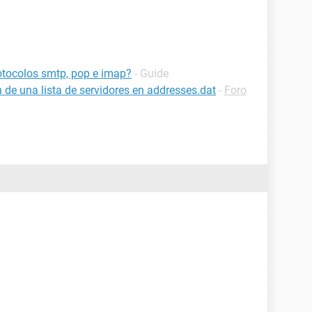
rotocolos smtp, pop e imap?
- Guide
 de una lista de servidores en addresses.dat
-
Foro