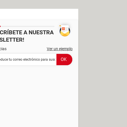
SCRÍBETE A NUESTRA
SLETTER!
cias
Ver un ejemplo