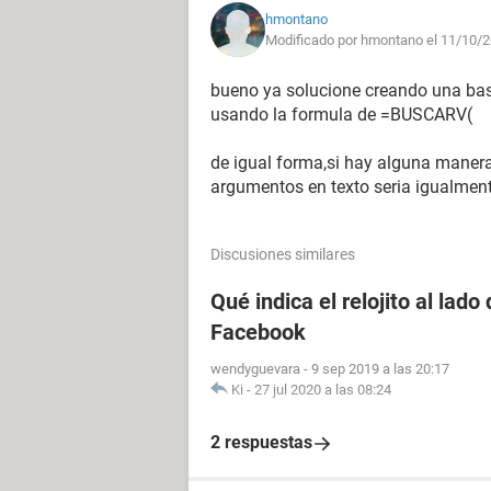
hmontano
Modificado por hmontano el 11/10/2
bueno ya solucione creando una base
usando la formula de =BUSCARV(
de igual forma,si hay alguna maner
argumentos en texto seria igualment
Discusiones similares
Qué indica el relojito al lad
Facebook
wendyguevara
-
9 sep 2019 a las 20:17
Ki
-
27 jul 2020 a las 08:24
2 respuestas