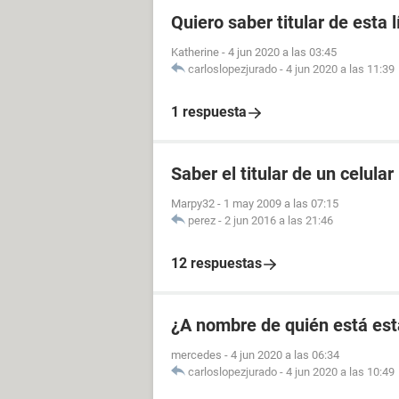
Quiero saber titular de esta 
Katherine
-
4 jun 2020 a las 03:45
carloslopezjurado
-
4 jun 2020 a las 11:39
1 respuesta
Saber el titular de un celular
Marpy32
-
1 may 2009 a las 07:15
perez
-
2 jun 2016 a las 21:46
12 respuestas
¿A nombre de quién está est
mercedes
-
4 jun 2020 a las 06:34
carloslopezjurado
-
4 jun 2020 a las 10:49