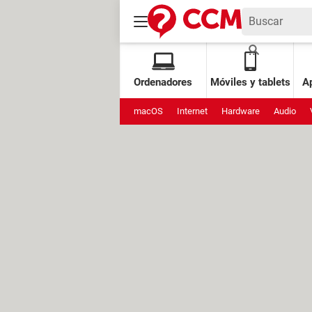
Ordenadores
Móviles y tablets
Ap
macOS
Internet
Hardware
Audio