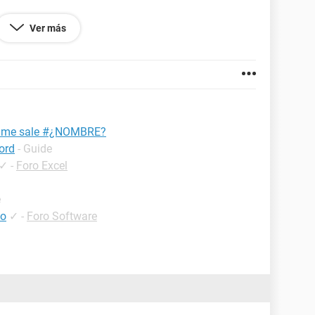
Ver más
gual (=¨OK¨), pero tampoco,
to me sale #¿NOMBRE?
ord
- Guide
✓
-
Foro Excel
e
to
✓
-
Foro Software