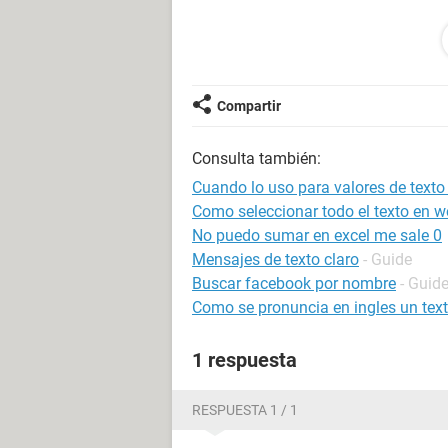
en la celda J4 tengo la palabra OK,
lo intente con comillas, pero sale i
Compartir
como me podrias ayudar?
Consulta también:
Saludos.
Cuando lo uso para valores de tex
Como seleccionar todo el texto en w
Hmontano
No puedo sumar en excel me sale 0
Mensajes de texto claro
- Guide
Buscar facebook por nombre
- Guid
Como se pronuncia en ingles un tex
1 respuesta
RESPUESTA 1 / 1