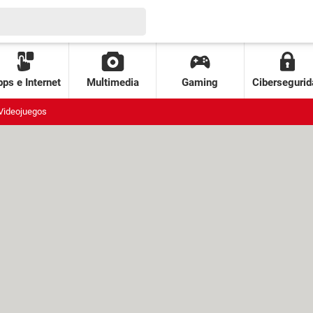
ps e Internet
Multimedia
Gaming
Cibersegurid
Videojuegos