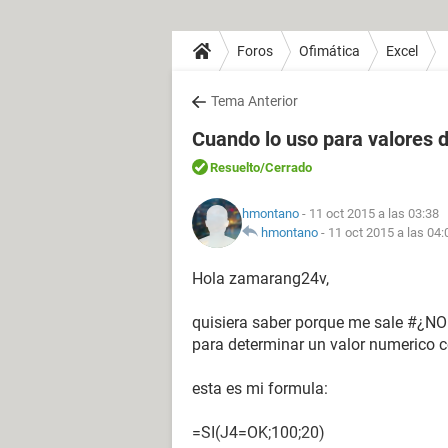
Foros
Ofimática
Excel
Tema Anterior
Cuando lo uso para valores
Resuelto
/Cerrado
hmontano
- 11 oct 2015 a las 03:38
hmontano
-
11 oct 2015 a las 04:
Hola zamarang24v,
quisiera saber porque me sale #¿N
para determinar un valor numerico 
esta es mi formula:
=SI(J4=OK;100;20)