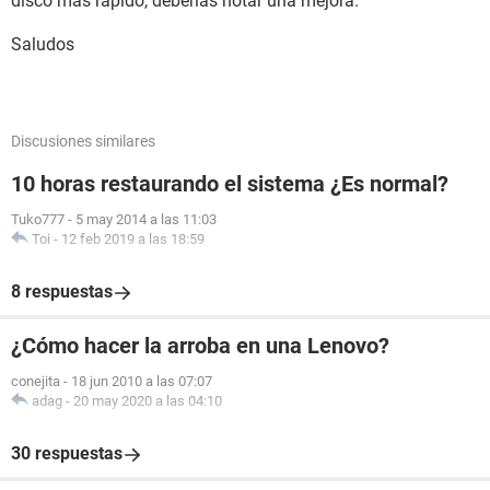
disco más rápido, deberías notar una mejora.
Saludos
Discusiones similares
10 horas restaurando el sistema ¿Es normal?
Tuko777
-
5 may 2014 a las 11:03
Toi
-
12 feb 2019 a las 18:59
8 respuestas
¿Cómo hacer la arroba en una Lenovo?
conejita
-
18 jun 2010 a las 07:07
adag
-
20 may 2020 a las 04:10
30 respuestas