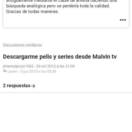
antiguamente mediante el cable de antena haciendo una
búsqueda analógica pero se perdería toda la calidad.
Gracias de todas maneras.
Discusiones similares
Descargarme pelis y series desde Malvin tv
jimenezjesus1965
-
30 oct 2012 a las 21:09
javier
-
3 jun 2013 a las 05:45
2 respuestas