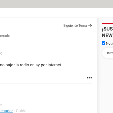
Siguiente Tema
¡SU
NEW
errado
Noti
50
o bajar la radio onlay por internet
e
denador
- Guide