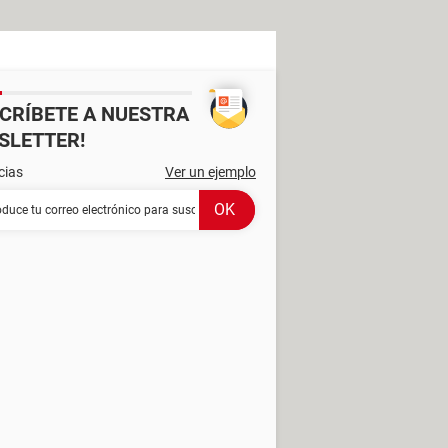
SCRÍBETE A NUESTRA
SLETTER!
cias
Ver un ejemplo