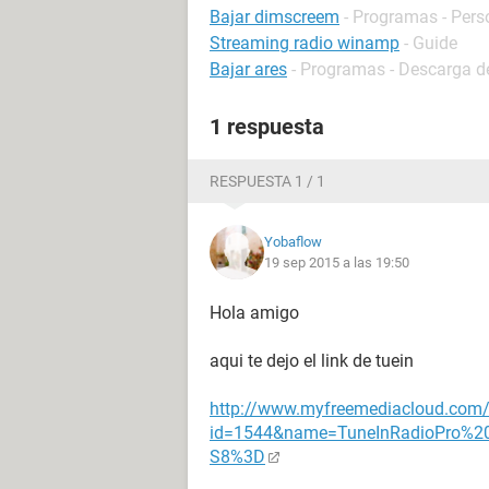
Bajar dimscreem
- Programas - Pers
Streaming radio winamp
- Guide
Bajar ares
- Programas - Descarga de
1 respuesta
RESPUESTA 1 / 1
Yobaflow
19 sep 2015 a las 19:50
Hola amigo
aqui te dejo el link de tuein
http://www.myfreemediacloud.com
id=1544&name=TuneInRadioPro%2
S8%3D