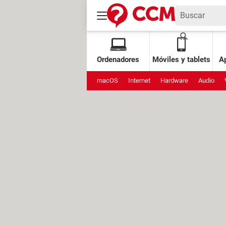
Ordenadores
Móviles y tablets
Ap
macOS
Internet
Hardware
Audio