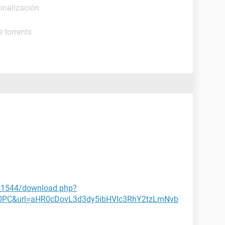
onalización
 torrents
/1544/download.php?
0PC&url=aHR0cDovL3d3dy5ibHVlc3RhY2tzLmNvb