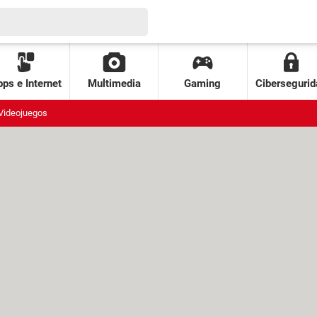
ps e Internet
Multimedia
Gaming
Cibersegurid
Videojuegos