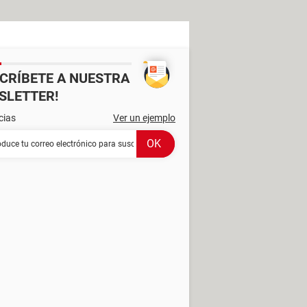
SCRÍBETE A NUESTRA
SLETTER!
cias
Ver un ejemplo