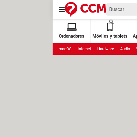
Ordenadores
Móviles y tablets
Ap
macOS
Internet
Hardware
Audio