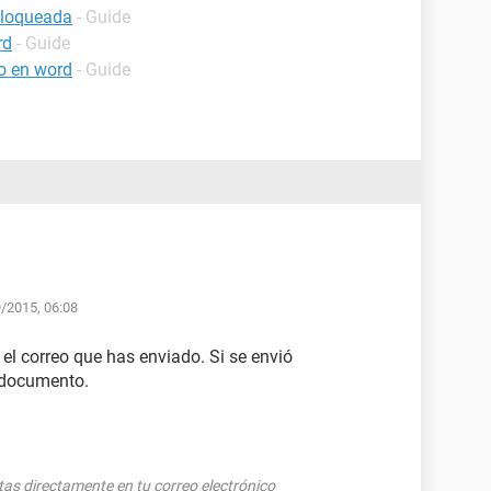
bloqueada
- Guide
rd
- Guide
o en word
- Guide
9/2015, 06:08
 el correo que has enviado. Si se envió
l documento.
tas directamente en tu correo electrónico