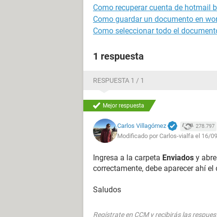
Como recuperar cuenta de hotmail 
Como guardar un documento en wo
Como seleccionar todo el document
1 respuesta
RESPUESTA 1 / 1
Mejor respuesta
Carlos Villagómez
278.797
Modificado por Carlos-vialfa el 16/0
Ingresa a la carpeta
Enviados
y abre
correctamente, debe aparecer ahí e
Saludos
Regístrate en CCM y recibirás las respues