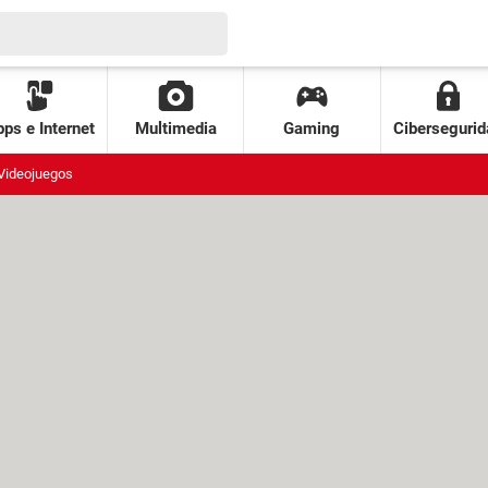
ps e Internet
Multimedia
Gaming
Cibersegurid
Videojuegos