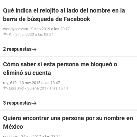
Qué indica el relojito al lado del nombre en la
barra de búsqueda de Facebook
wendyguevara
-
9 sep 2019 a las 20:17
Ki
-
27 jul 2020 a las 08:24
2 respuestas
Cómo saber si esta persona me bloqueó o
eliminó su cuenta
rey_619
-
13 nov 2015 a las 13:47
Luis ayol
-
30 ene 2017 a las 15:14
3 respuestas
Quiero encontrar una persona por su nombre en
México
pedricos
-
24 jun 2017 a las 17:24