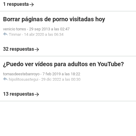
1 respuesta
Borrar páginas de porno visitadas hoy
venicio torres
-
29 sep 2013 a las 02:47
Tinmar
-
14 abr 2020 a las 06:34
32 respuestas
¿Puedo ver vídeos para adultos en YouTube?
tomasdeestebanroyo
-
7 feb 2019 a las 18:22
hipolitosuastegui
-
29 dic 2022 a las 00:30
13 respuestas