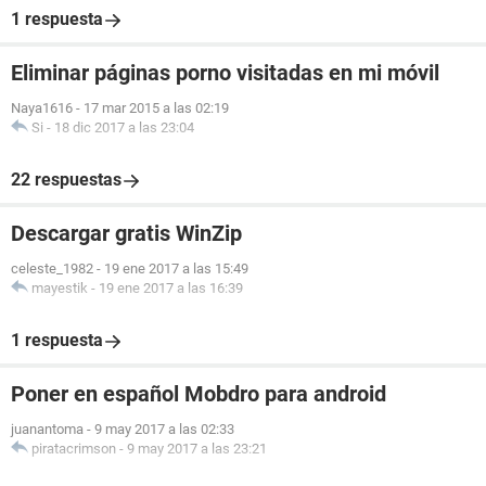
1 respuesta
Eliminar páginas porno visitadas en mi móvil
Naya1616
-
17 mar 2015 a las 02:19
Si
-
18 dic 2017 a las 23:04
22 respuestas
Descargar gratis WinZip
celeste_1982
-
19 ene 2017 a las 15:49
mayestik
-
19 ene 2017 a las 16:39
1 respuesta
Poner en español Mobdro para android
juanantoma
-
9 may 2017 a las 02:33
piratacrimson
-
9 may 2017 a las 23:21