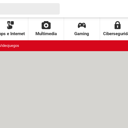
ps e Internet
Multimedia
Gaming
Cibersegurid
Videojuegos