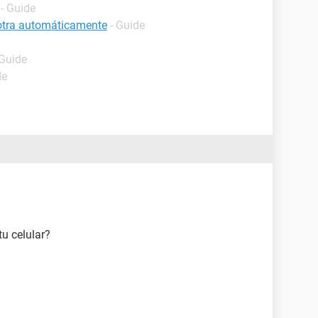
- Guide
 otra automáticamente
- Guide
 Guide
de
u celular?