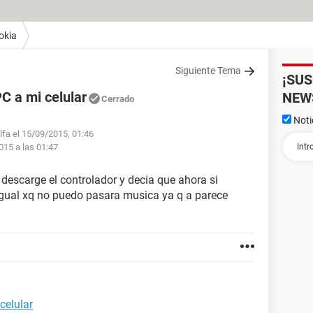
okia
Siguiente Tema
¡SU
C a mi celular
NEW
Cerrado
Noti
lfa el 15/09/2015, 01:46
015 a las 01:47
 descarge el controlador y decia que ahora si
igual xq no puedo pasara musica ya q a parece
celular