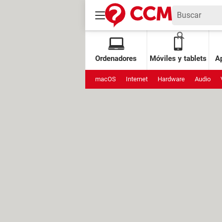
Ordenadores
Móviles y tablets
Ap
macOS
Internet
Hardware
Audio