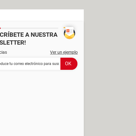
SCRÍBETE A NUESTRA
SLETTER!
cias
Ver un ejemplo