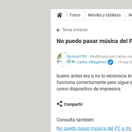
Foros
Móviles y tabletas
N
Tema Anterior
No puedo pasar música del P
ross0703
- Modificado por Carlos-via
Carlos Villagómez
-
15 sep 2
bueno antes era q no lo reconocia le
funciona correctamente pero sigue 
como dispositivo de impresora
Compartir
Consulta también:
No puedo pasar música del PC a mi 