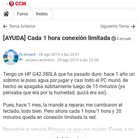
Foros
Redes
Tema Anterior
Siguiente Tema
[AYUDA] Cada 1 hora conexión limitada
Cerrado
xlLeonard
- 28 ago 2015 a las 23:31
usuario anónimo -
29 ago 2015 a las 23:38
Tengo un HP G42-380LA que ha pasado duro: hace 1 año un
sobrino le puso agua por jugar y casi todo el PC murió, de
hecho se apagaba súbitamente luego de 15 minutos (yo
pensaba que era por la humedad, quizá era así).
Pues, hace 1 mes, la mandé a reparar, me cambiaron el
teclado, todo bien. Pero ahora cada 1 hora/1 hora y 20
minutos queda en conexión limitada la red.
Desactivé el servicio Bonjour ya que uso mucho iTunes, y no
pasó nada.