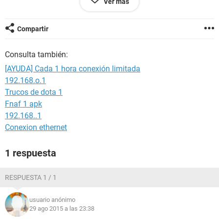
Ver más
¿Qué podrá ser?
Gracias por adelantado :)
Compartir
Consulta también:
[AYUDA] Cada 1 hora conexión limitada
192.168.o.1
Trucos de dota 1
Fnaf 1 apk
192.168..1
Conexion ethernet
1 respuesta
RESPUESTA 1 / 1
usuario anónimo
29 ago 2015 a las 23:38