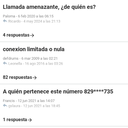
Llamada amenazante, ¿de quién es?
Paloma
-
6 feb 2020 a las 06:15
Ricardo
-
4 may 2024 a las 21:13
4 respuestas
conexion limitada o nula
defdrums
-
6 mar 2009 a las 02:21
Leonella
-
16 ago 2016 a las 03:26
82 respuestas
A quién pertenece este número 829****735
Francis
-
12 jun 2021 a las 14:07
gslaura
-
12 jun 2021 a las 18:45
1 respuesta