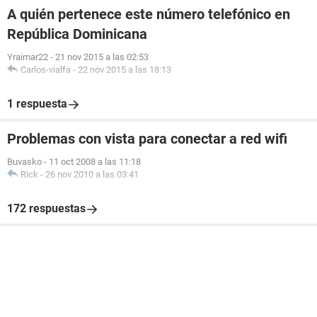
A quién pertenece este número telefónico en
República Dominicana
Yraimar22
-
21 nov 2015 a las 02:53
Carlos-vialfa
-
22 nov 2015 a las 18:13
1 respuesta
Problemas con vista para conectar a red wifi
Buvasko
-
11 oct 2008 a las 11:18
Rick
-
26 nov 2010 a las 03:41
172 respuestas