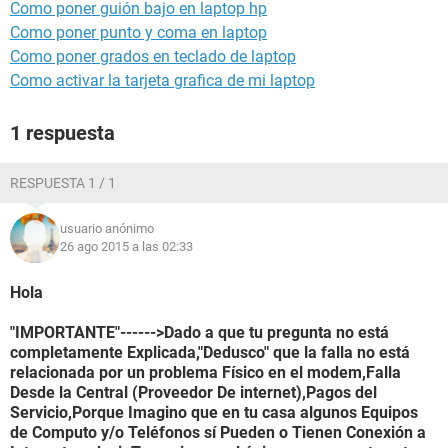
Como poner guión bajo en laptop hp
Como poner punto y coma en laptop
Como poner grados en teclado de laptop
Como activar la tarjeta grafica de mi laptop
1 respuesta
RESPUESTA 1 / 1
usuario anónimo
26 ago 2015 a las 02:33
Hola
"IMPORTANTE"------>Dado a que tu pregunta no está
completamente Explicada,"Dedusco" que la falla no está
relacionada por un problema Físico en el modem,Falla
Desde la Central (Proveedor De internet),Pagos del
Servicio,Porque Imagino que en tu casa algunos Equipos
de Computo y/o Teléfonos sí Pueden o Tienen Conexión a