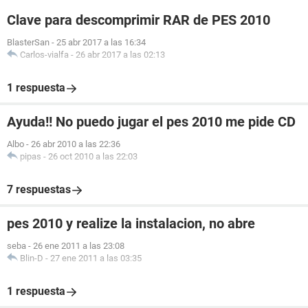
Clave para descomprimir RAR de PES 2010
BlasterSan
-
25 abr 2017 a las 16:34
Carlos-vialfa
-
26 abr 2017 a las 02:13
1 respuesta
Ayuda!! No puedo jugar el pes 2010 me pide CD
Albo
-
26 abr 2010 a las 22:36
pipas
-
26 oct 2010 a las 22:03
7 respuestas
pes 2010 y realize la instalacion, no abre
seba
-
26 ene 2011 a las 23:08
Blin-D
-
27 ene 2011 a las 03:35
1 respuesta