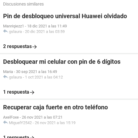
Discusiones similares
Pin de desbloqueo universal Huawei olvidado
Manriqiezz1
-
18 dic 2021 a las 11:49
gslaura
-
20 dic 2021 a las 03:59
2 respuestas
Desbloquear mi celular con pin de 6 dígitos
Maria
-
30 sep 2021 a las 16:49
gslaura
-
1 oct 2021 a las 04:12
1 respuesta
Recuperar caja fuerte en otro teléfono
AxelFoxe
-
26 nov 2021 a las 07:21
MiguelY2542
-
26 nov 2021 a las 15:19
1 respuesta