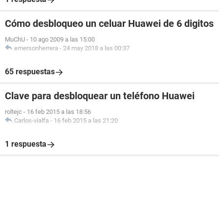
Cómo desbloqueo un celuar Huawei de 6 digitos
MuChU
-
10 ago 2009 a las 15:00
emersonherrera
-
24 may 2018 a las 00:37
65 respuestas
Clave para desbloquear un teléfono Huawei
roltejc
-
16 feb 2015 a las 18:56
Carlos-vialfa
-
16 feb 2015 a las 21:20
1 respuesta