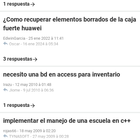
1 respuesta
¿Como recuperar elementos borrados de la caja
fuerte huawei
EdwinGarcia
-
25 ene 2022 à 11:41
Oscar
-
16 ene 2024 à 05:34
3 respuestas
necesito una bd en access para inventario
Irazu
-
12 may 2010 à 01:48
Jiome
-
9 jul 2010 à 06:36
1 respuesta
implementar el manejo de una escuela en c++
rojas66
-
18 may 2009 à 02:20
TYNASOFT
-
27 may 2009 à 00:28