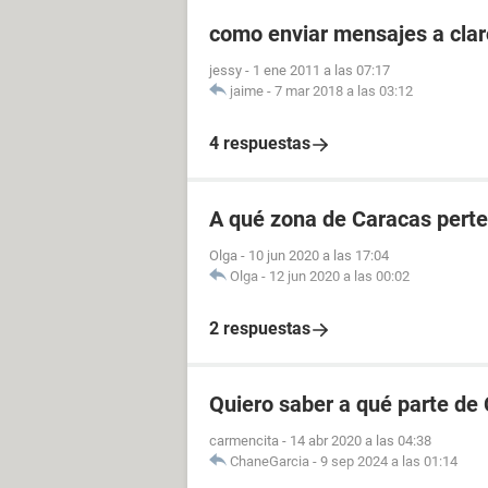
como enviar mensajes a clar
jessy
-
1 ene 2011 a las 07:17
jaime
-
7 mar 2018 a las 03:12
4 respuestas
A qué zona de Caracas perte
Olga
-
10 jun 2020 a las 17:04
Olga
-
12 jun 2020 a las 00:02
2 respuestas
Quiero saber a qué parte de
carmencita
-
14 abr 2020 a las 04:38
ChaneGarcia
-
9 sep 2024 a las 01:14