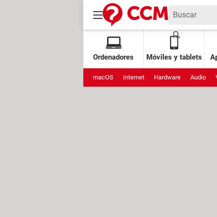
Ordenadores
Móviles y tablets
Ap
macOS
Internet
Hardware
Audio