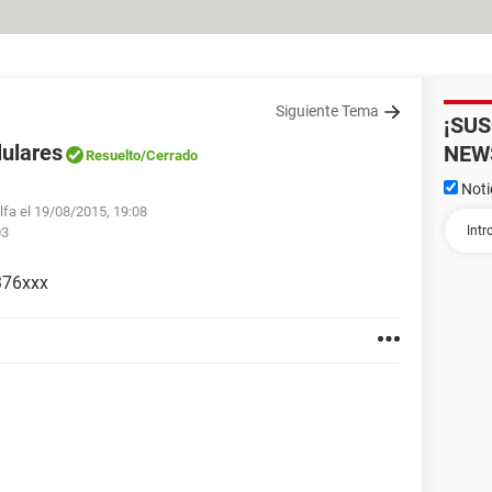
Siguiente Tema
¡SU
lulares
NEW
Resuelto
/Cerrado
Noti
lfa el 19/08/2015, 19:08
03
0376xxx