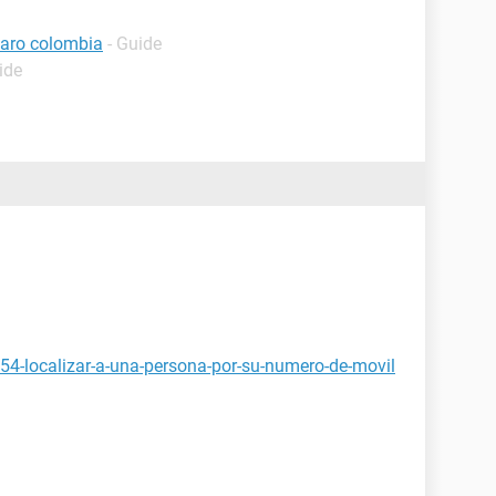
claro colombia
- Guide
ide
54-localizar-a-una-persona-por-su-numero-de-movil