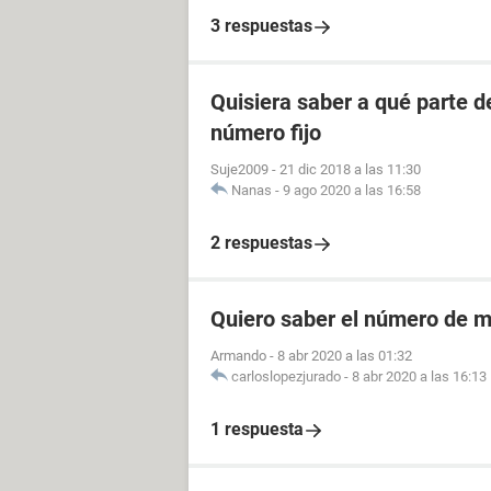
3 respuestas
Quisiera saber a qué parte 
número fijo
Suje2009
-
21 dic 2018 a las 11:30
Nanas
-
9 ago 2020 a las 16:58
2 respuestas
Quiero saber el número de m
Armando
-
8 abr 2020 a las 01:32
carloslopezjurado
-
8 abr 2020 a las 16:13
1 respuesta