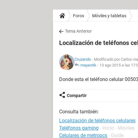
Foros
Móviles y tabletas
Tema Anterior
Localización de teléfonos ce
Cruzando
- Modificado por Carlos-via
mayestik
-
13 ago 2015 a las 17:
Donde esta el teléfono celular 005
Compartir
Consulta también:
Localización de teléfonos celulares
Teléfonos gaming
- Inicio - Móviles
Celulares de metropcs
- Guide