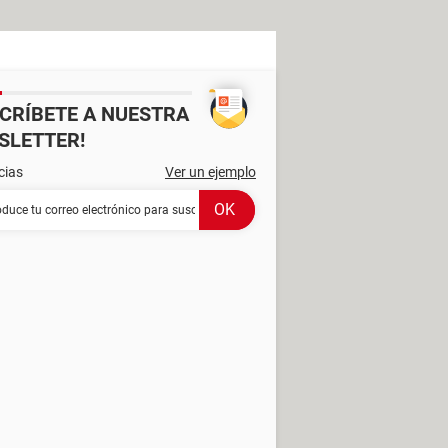
SCRÍBETE A NUESTRA
SLETTER!
cias
Ver un ejemplo