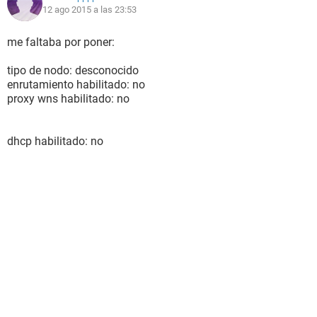
12 ago 2015 a las 23:53
luego he mirado y no tengo protocolo tcp4, solo el tcpip.
me faltaba por poner:
Ni tampoco puede instalar otros protocolos
tipo de nodo: desconocido
enrutamiento habilitado: no
decirme que puedo hacer, si tiene solucion o tirar el portatil a
proxy wns habilitado: no
la basura
dhcp habilitado: no