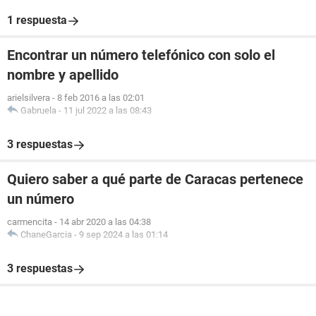
1 respuesta
Encontrar un número telefónico con solo el
nombre y apellido
arielsilvera
-
8 feb 2016 a las 02:01
Gabruela
-
11 jul 2022 a las 08:43
3 respuestas
Quiero saber a qué parte de Caracas pertenece
un número
carmencita
-
14 abr 2020 a las 04:38
ChaneGarcia
-
9 sep 2024 a las 01:14
3 respuestas