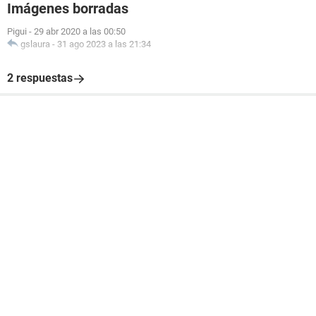
Imágenes borradas
Pigui
-
29 abr 2020 a las 00:50
gslaura
-
31 ago 2023 a las 21:34
2 respuestas