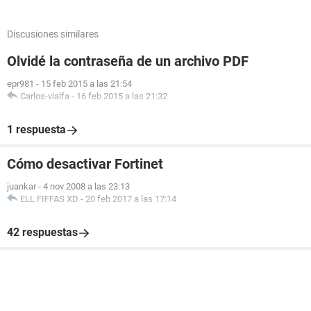
Discusiones similares
Olvidé la contraseña de un archivo PDF
epr981
-
15 feb 2015 a las 21:54
Carlos-vialfa
-
16 feb 2015 a las 21:32
1 respuesta
Cómo desactivar Fortinet
juankar
-
4 nov 2008 a las 23:13
ELL FIFFAS XD
-
20 feb 2017 a las 17:14
42 respuestas