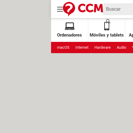
Ordenadores
Móviles y tablets
Ap
macOS
Internet
Hardware
Audio