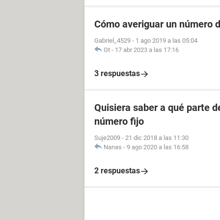
Cómo averiguar un número de
Gabriel_4529
-
1 ago 2019 a las 05:04
Gt
-
17 abr 2023 a las 17:16
3 respuestas
Quisiera saber a qué parte 
número fijo
Suje2009
-
21 dic 2018 a las 11:30
Nanas
-
9 ago 2020 a las 16:58
2 respuestas