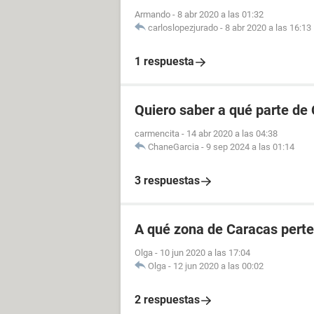
Armando
-
8 abr 2020 a las 01:32
carloslopezjurado
-
8 abr 2020 a las 16:13
1 respuesta
Quiero saber a qué parte de
carmencita
-
14 abr 2020 a las 04:38
ChaneGarcia
-
9 sep 2024 a las 01:14
3 respuestas
A qué zona de Caracas perte
Olga
-
10 jun 2020 a las 17:04
Olga
-
12 jun 2020 a las 00:02
2 respuestas