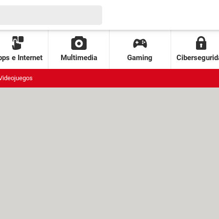
ps e Internet
Multimedia
Gaming
Cibersegurid
Videojuegos