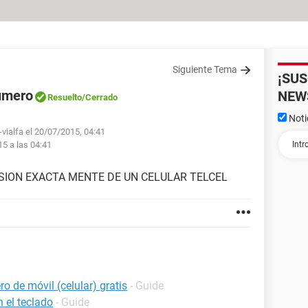
Siguiente Tema
¡SU
número
NEW
Resuelto
/Cerrado
Noti
-vialfa el 20/07/2015, 04:41
15 a las 04:41
SION EXACTA MENTE DE UN CELULAR TELCEL
o de móvil (celular) gratis
- Guide
 el teclado
- Guide