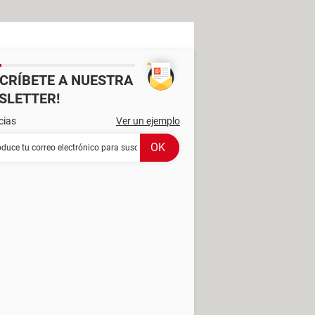
SCRÍBETE A NUESTRA
SLETTER!
cias
Ver un ejemplo