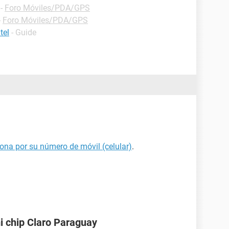
-
Foro Móviles/PDA/GPS
-
Foro Móviles/PDA/GPS
tel
- Guide
ona por su número de móvil (celular)
.
i chip Claro Paraguay