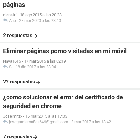
páginas
dianatrf
-
18 ago 2015 a las 20:23
Ana
-
27 mar 2020 a las 23:40
2 respuestas
Eliminar páginas porno visitadas en mi móvil
Naya1616
-
17 mar 2015 a las 02:19
Si
-
18 dic 2017 a las 23:04
22 respuestas
¿como solucionar el error del certificado de
seguridad en chrome
Josejmnzx
-
15 mar 2015 a las 17:03
josegarciamuñoz646@gmail.com
-
2 mar 2017 a las 13:42
7 respuestas