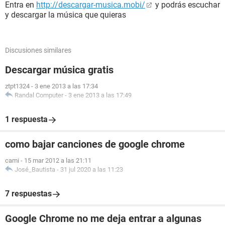
Entra en
http://descargar-musica.mobi/
y podrás escuchar
y descargar la música que quieras
Discusiones similares
Descargar música gratis
ztpt1324
-
3 ene 2013 a las 17:34
Randal Computer
-
3 ene 2013 a las 17:49
1 respuesta
como bajar canciones de google chrome
cami
-
15 mar 2012 a las 21:11
José_Bautista
-
31 jul 2020 a las 11:23
7 respuestas
Google Chrome no me deja entrar a algunas