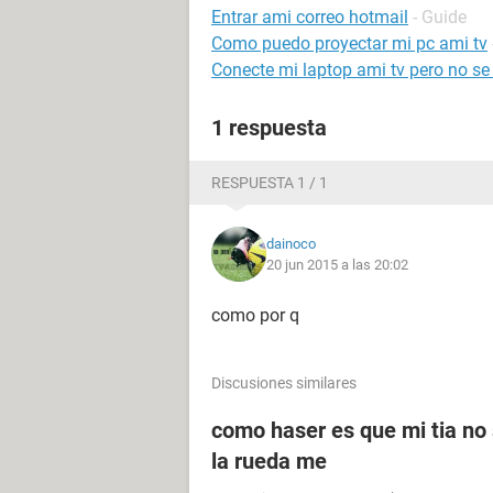
Entrar ami correo hotmail
- Guide
Como puedo proyectar mi pc ami tv
Conecte mi laptop ami tv pero no s
1 respuesta
RESPUESTA 1 / 1
dainoco
20 jun 2015 a las 20:02
como por q
Discusiones similares
como haser es que mi tia no 
la rueda me