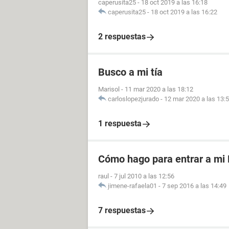
caperusita25
-
18 oct 2019 a las 16:18
caperusita25
-
18 oct 2019 a las 16:22
2 respuestas
Busco a mi tía
Marisol
-
11 mar 2020 a las 18:12
carloslopezjurado
-
12 mar 2020 a las 13:
1 respuesta
Cómo hago para entrar a mi
raul
-
7 jul 2010 a las 12:56
jimene-rafaela01
-
7 sep 2016 a las 14:49
7 respuestas