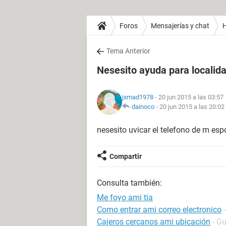
Foros
Mensajerías y chat
H
Tema Anterior
Nesesito ayuda para localid
jxmad1978
- 20 jun 2015 a las 03:57
dainoco
-
20 jun 2015 a las 20:02
nesesito uvicar el telefono de m es
Compartir
Consulta también:
Me foyo ami tia
Como entrar ami correo electronico
Cajeros cercanos ami ubicación
- G