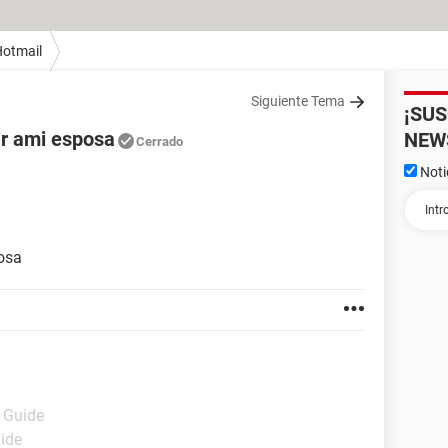
otmail
Siguiente Tema
¡SU
ar ami esposa
NEW
Cerrado
Noti
posa
- Guide
uide