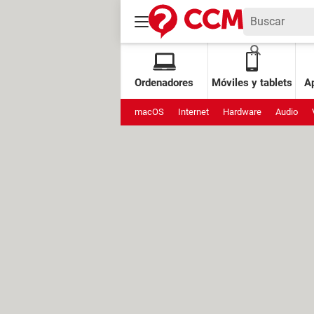
Ordenadores
Móviles y tablets
Ap
macOS
Internet
Hardware
Audio