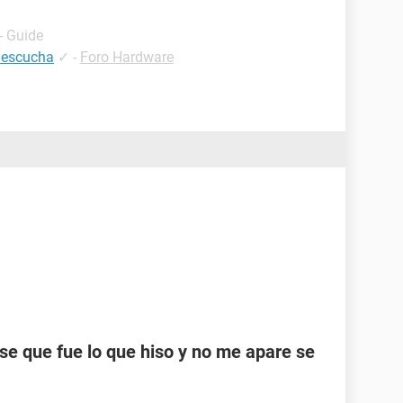
- Guide
e escucha
✓
-
Foro Hardware
se que fue lo que hiso y no me apare se