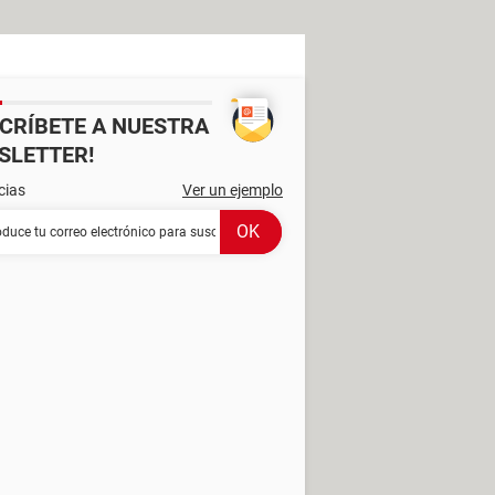
SCRÍBETE A NUESTRA
SLETTER!
cias
Ver un ejemplo