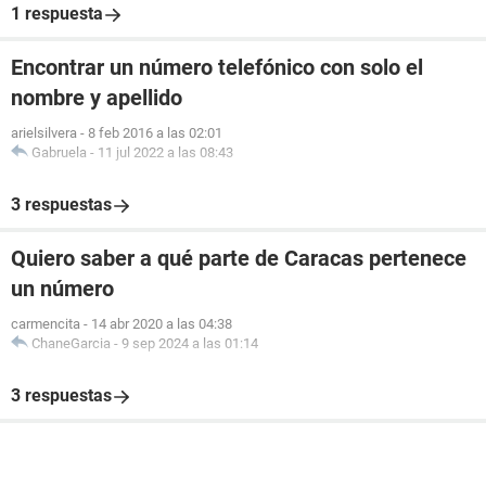
1 respuesta
Encontrar un número telefónico con solo el
nombre y apellido
arielsilvera
-
8 feb 2016 a las 02:01
Gabruela
-
11 jul 2022 a las 08:43
3 respuestas
Quiero saber a qué parte de Caracas pertenece
un número
carmencita
-
14 abr 2020 a las 04:38
ChaneGarcia
-
9 sep 2024 a las 01:14
3 respuestas