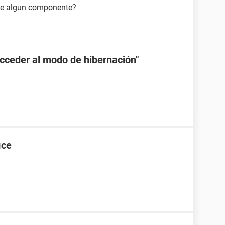
nte algun componente?
Acceder al modo de hibernación"
ice