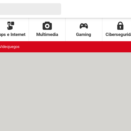
ps e Internet
Multimedia
Gaming
Cibersegurid
Videojuegos