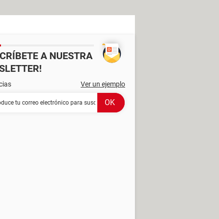
SCRÍBETE A NUESTRA
SLETTER!
cias
Ver un ejemplo