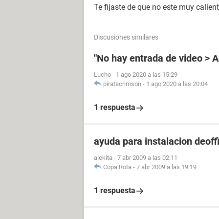
Te fijaste de que no este muy calie
Discusiones similares
"No hay entrada de video > 
Lucho
-
1 ago 2020 a las 15:29
piratacrimson
-
1 ago 2020 a las 20:04
1 respuesta
ayuda para instalacion deoff
alekita
-
7 abr 2009 a las 02:11
Copa Rota
-
7 abr 2009 a las 19:19
1 respuesta