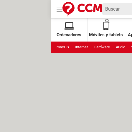
Ordenadores
Móviles y tablets
Ap
macOS
Internet
Hardware
Audio