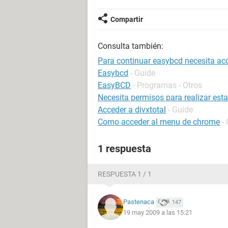
Compartir
Consulta también:
Para continuar easybcd necesita acc
Easybcd
- Guide
EasyBCD
- Programas - Otros
Necesita permisos para realizar est
Acceder a divxtotal
- Guide
Como acceder al menu de chrome
-
1 respuesta
RESPUESTA 1 / 1
Pastenaca
147
19 may 2009 a las 15:21