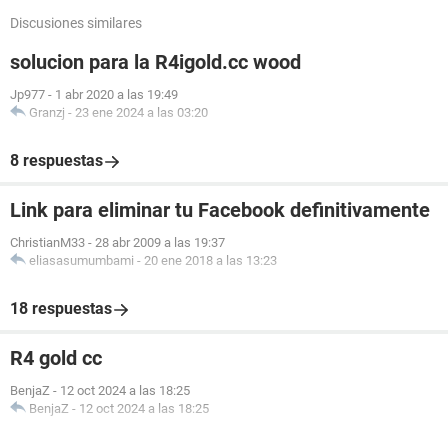
Discusiones similares
solucion para la R4igold.cc wood
Jp977
-
1 abr 2020 a las 19:49
Granzj
-
23 ene 2024 a las 03:20
8 respuestas
Link para eliminar tu Facebook definitivamente
ChristianM33
-
28 abr 2009 a las 19:37
eliasasumumbami
-
20 ene 2018 a las 13:23
18 respuestas
R4 gold cc
BenjaZ
-
12 oct 2024 a las 18:25
BenjaZ
-
12 oct 2024 a las 18:25