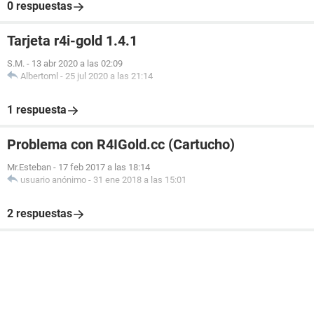
0 respuestas
Tarjeta r4i-gold 1.4.1
S.M.
-
13 abr 2020 a las 02:09
Albertoml
-
25 jul 2020 a las 21:14
1 respuesta
Problema con R4IGold.cc (Cartucho)
Mr.Esteban
-
17 feb 2017 a las 18:14
usuario anónimo
-
31 ene 2018 a las 15:01
2 respuestas