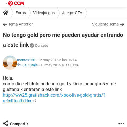
Foros
Videojuegos
Juego: GTA
Tema Anterior
Siguiente Tema
No tengo gold pero me pueden ayudar entrando
a este link
Cerrado
montes250
- 12 may 2015 a las 06:14
SaulStale
-
13 may 2015 a las 01:36
Hola,
como dice el titulo no tengo gold y kiero jugar gta 5 y me
gustaria k entraran a este link
http://ww25.gratishack.com/xbox-live-gold-gratis/?
ref=Ktes97Hxc
Compartir