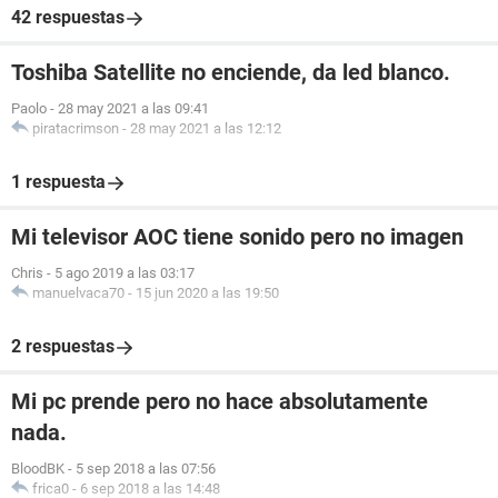
42 respuestas
Toshiba Satellite no enciende, da led blanco.
Paolo
-
28 may 2021 a las 09:41
piratacrimson
-
28 may 2021 a las 12:12
1 respuesta
Mi televisor AOC tiene sonido pero no imagen
Chris
-
5 ago 2019 a las 03:17
manuelvaca70
-
15 jun 2020 a las 19:50
2 respuestas
Mi pc prende pero no hace absolutamente
nada.
BloodBK
-
5 sep 2018 a las 07:56
frica0
-
6 sep 2018 a las 14:48