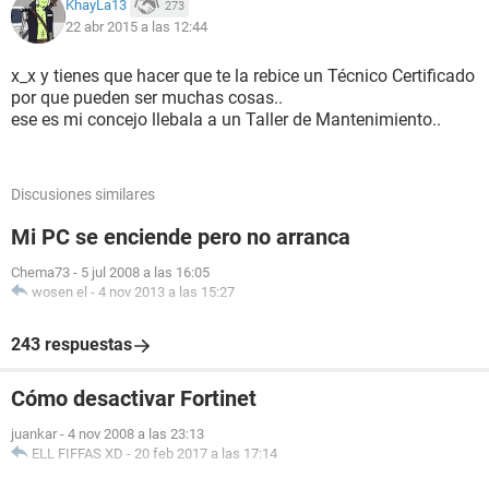
KhayLa13
273
22 abr 2015 a las 12:44
x_x y tienes que hacer que te la rebice un Técnico Certificado
por que pueden ser muchas cosas..
ese es mi concejo llebala a un Taller de Mantenimiento..
Discusiones similares
Mi PC se enciende pero no arranca
Chema73
-
5 jul 2008 a las 16:05
wosen el
-
4 nov 2013 a las 15:27
243 respuestas
Cómo desactivar Fortinet
juankar
-
4 nov 2008 a las 23:13
ELL FIFFAS XD
-
20 feb 2017 a las 17:14