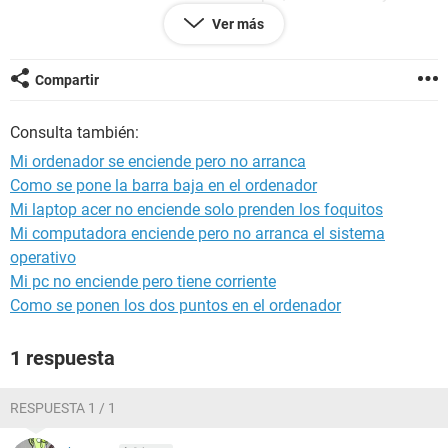
cierra, pero nada mas :c
Ver más
No reconoce los puertos usb, no reconoce el teclado ni el
ratón, el monitor no detecta el ordenador :'(
Sabrian como solucionarlo? Me seria de gran ayuda porque
Compartir
necesito el ordenador para estudiar T-T
Consulta también:
Mi ordenador se enciende pero no arranca
Como se pone la barra baja en el ordenador
Mi laptop acer no enciende solo prenden los foquitos
Mi computadora enciende pero no arranca el sistema
operativo
Mi pc no enciende pero tiene corriente
Como se ponen los dos puntos en el ordenador
1 respuesta
RESPUESTA 1 / 1