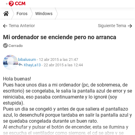
Foros
Windows
Tema Anterior
Siguiente Tema
Mi ordenador se enciende pero no arranca
Cerrado
bibalusum
- 12 abr 2015 a las 21:47
KhayLa13
-
22 abr 2015 a las 12:44
Hola buenas!
Pues hace unos dias a mi ordenador (pc, de sobremesa, de
escritorio) se congelaba, le salia la pantalla azul de error y se
reiniciaba, eso pasaba continuamente y lo ignoré (soy
estupida).
Pues un dia se congeló y antes de que saliera el pantallazo
azul, lo desenchufé porque tardaba en salir la pantalla azul y
se quedaba congelada durante un buen rato.
Al enchufar y pulsar el botón de encender, esta se ilumina y
se escucha el ventilador como siempre, el cd se abre y se