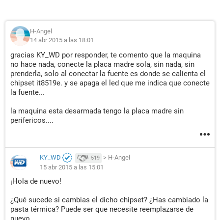
H-Angel
14 abr 2015 a las 18:01
gracias KY_WD por responder, te comento que la maquina
no hace nada, conecte la placa madre sola, sin nada, sin
prenderla, solo al conectar la fuente es donde se calienta el
chipset it8519e. y se apaga el led que me indica que conecte
la fuente...
la maquina esta desarmada tengo la placa madre sin
perifericos....
KY_WD
>
H-Angel
519
15 abr 2015 a las 15:01
¡Hola de nuevo!
¿Qué sucede si cambias el dicho chipset? ¿Has cambiado la
pasta térmica? Puede ser que necesite reemplazarse de
nuevo.