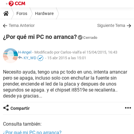
Foros
Hardware
Tema Anterior
Siguiente Tema
¿Por qué mi PC no arranca?
Cerrado
H-Angel
- Modificado por Carlos-vialfa el 15/04/2015, 16:43
KY_WD
-
15 abr 2015 a las 15:01
Necesito ayuda, tengo una pc todo en uno, intenta arrancar
pero se apaga, incluso solo con enchufar la fuente sin
prender, enciende el led de la placa y despues de unos
segundos se apaga. y el chipset it8519e se recalienta..
desde ya gracias...
Compartir
Consulta también:
¿Por qué mi PC no arranca?