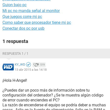
Guion bajo pc
Mi pc no manda señal al monitor
Que juegos corre mi pc
Como saber que procesador tiene mi pc
Conectar dos pc por usb
1 respuesta
RESPUESTA 1 / 1
KY_WD
519
13 abr 2015 a las 14:18
¡Hola H-Angel!
¿Puedes dar un poco más de información sobre tu
configuración del ordenador? ¿Se te muestra algún código
de error cuando enciendes el PC?
La razón de encenderse el equipo se podría deber a muchas
cosas - fallo en la fuente de alimentación, fallo en la RAM o