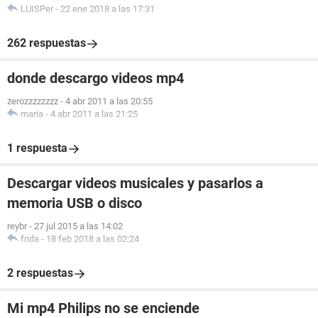
LUISPer
-
22 ene 2018 a las 17:31
262 respuestas
donde descargo videos mp4
zerozzzzzzzz
-
4 abr 2011 a las 20:55
maria
-
4 abr 2011 a las 21:25
1 respuesta
Descargar videos musicales y pasarlos a
memoria USB o disco
reybr
-
27 jul 2015 a las 14:02
frida
-
18 feb 2018 a las 02:24
2 respuestas
Mi mp4 Philips no se enciende