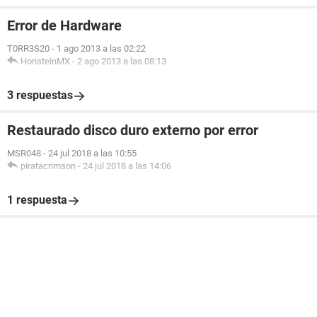
Error de Hardware
T0RR3S20
-
1 ago 2013 a las 02:22
HonsteinMX
-
2 ago 2013 a las 08:13
3 respuestas
Restaurado disco duro externo por error
MSR048
-
24 jul 2018 a las 10:55
piratacrimson
-
24 jul 2018 a las 14:06
1 respuesta