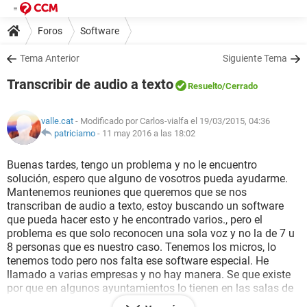
Foros
Software
Tema Anterior
Siguiente Tema
Transcribir de audio a texto
Resuelto
/Cerrado
valle.cat
- Modificado por Carlos-vialfa el 19/03/2015, 04:36
patriciamo
-
11 may 2016 a las 18:02
Buenas tardes, tengo un problema y no le encuentro
solución, espero que alguno de vosotros pueda ayudarme.
Mantenemos reuniones que queremos que se nos
transcriban de audio a texto, estoy buscando un software
que pueda hacer esto y he encontrado varios., pero el
problema es que solo reconocen una sola voz y no la de 7 u
8 personas que es nuestro caso. Tenemos los micros, lo
tenemos todo pero nos falta ese software especial. He
llamado a varias empresas y no hay manera. Se que existe
por que en algunos ayuntamientos lo tienen en las salas de
reuniones, pero tampoco te dicen cual es. ¿Alguien está