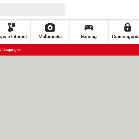
ps e Internet
Multimedia
Gaming
Cibersegurid
Videojuegos