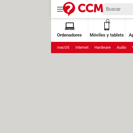
Ordenadores
Móviles y tablets
Ap
macOS
Internet
Hardware
Audio