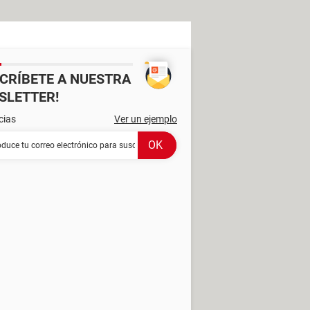
SCRÍBETE A NUESTRA
SLETTER!
cias
Ver un ejemplo