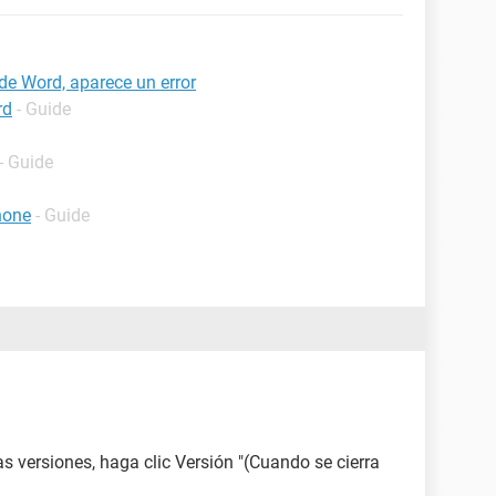
de Word, aparece un error
rd
- Guide
- Guide
hone
- Guide
las versiones, haga clic Versión "(Cuando se cierra