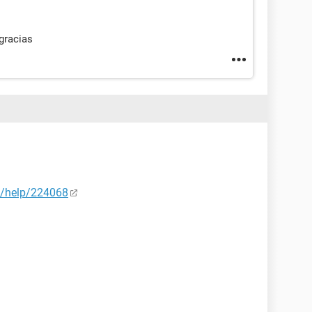
gracias
es/help/224068