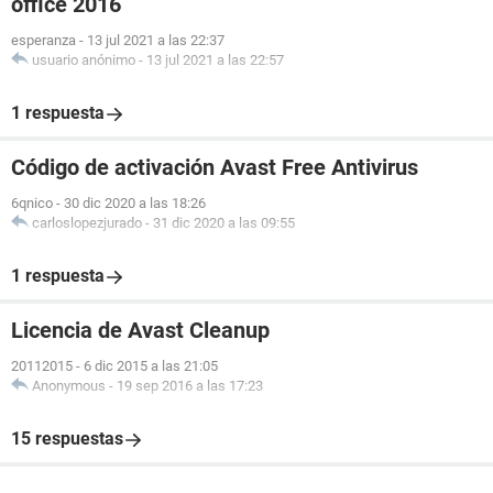
office 2016
esperanza
-
13 jul 2021 a las 22:37
usuario anónimo
-
13 jul 2021 a las 22:57
1 respuesta
Código de activación Avast Free Antivirus
6qnico
-
30 dic 2020 a las 18:26
carloslopezjurado
-
31 dic 2020 a las 09:55
1 respuesta
Licencia de Avast Cleanup
20112015
-
6 dic 2015 a las 21:05
Anonymous
-
19 sep 2016 a las 17:23
15 respuestas