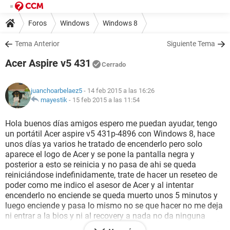
Foros
Windows
Windows 8
Tema Anterior
Siguiente Tema
Acer Aspire v5 431
Cerrado
juanchoarbelaez5
- 14 feb 2015 a las 16:26
mayestik
-
15 feb 2015 a las 11:54
Hola buenos días amigos espero me puedan ayudar, tengo
un portátil Acer aspire v5 431p-4896 con Windows 8, hace
unos días ya varios he tratado de encenderlo pero solo
aparece el logo de Acer y se pone la pantalla negra y
posterior a esto se reinicia y no pasa de ahi se queda
reiniciándose indefinidamente, trate de hacer un reseteo de
poder como me indico el asesor de Acer y al intentar
encenderlo no enciende se queda muerto unos 5 minutos y
luego enciende y pasa lo mismo no se que hacer no me deja
ni entrar a la bios y ni al recovery a nada no da ninguna
opción y pues ahí si me toca OH!!!! Y AHORA QUIEN PODRÁ