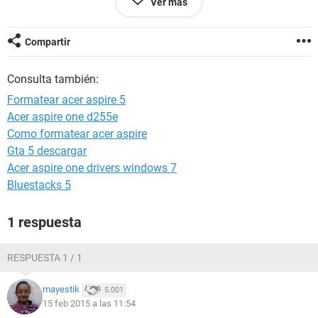
Ver más
AYUDARME!!!!! JEJEJEJE saludos amigos espero me ayuden
este pc es mi herramienta de trabajo muchas gracias y
felices vidas...
Compartir
Consulta también:
Formatear acer aspire 5
Acer aspire one d255e
Como formatear acer aspire
Gta 5 descargar
Acer aspire one drivers windows 7
Bluestacks 5
1 respuesta
RESPUESTA 1 / 1
mayestik
5.001
15 feb 2015 a las 11:54