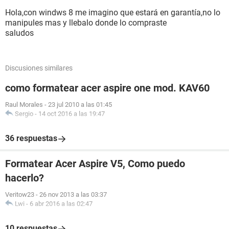
Hola,con windws 8 me imagino que estará en garantía,no lo
manipules mas y llebalo donde lo compraste
saludos
Discusiones similares
como formatear acer aspire one mod. KAV60
Raul Morales
-
23 jul 2010 a las 01:45
Sergio
-
14 oct 2016 a las 19:47
36 respuestas
Formatear Acer Aspire V5, Como puedo
hacerlo?
Veritow23
-
26 nov 2013 a las 03:37
Lwi
-
6 abr 2016 a las 02:47
10 respuestas