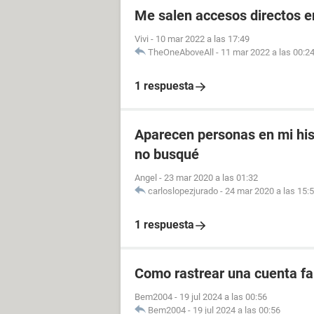
Me salen accesos directos e
Vivi
-
10 mar 2022 a las 17:49
TheOneAboveAll
-
11 mar 2022 a las 00:2
1 respuesta
Aparecen personas en mi his
no busqué
Angel
-
23 mar 2020 a las 01:32
carloslopezjurado
-
24 mar 2020 a las 15:
1 respuesta
Como rastrear una cuenta fal
Bem2004
-
19 jul 2024 a las 00:56
Bem2004
-
19 jul 2024 a las 00:56