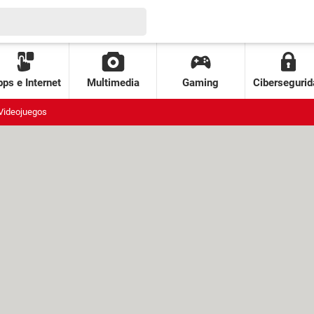
ps e Internet
Multimedia
Gaming
Cibersegurid
Videojuegos