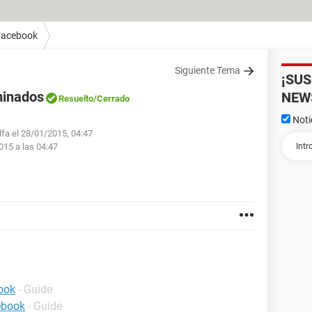
Facebook
Siguiente Tema
¡SU
minados
NEW
Resuelto
/Cerrado
Noti
lfa el 28/01/2015, 04:47
015 a las 04:47
ook
- Guide
ebook
- Guide