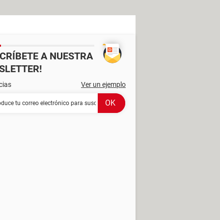
SCRÍBETE A NUESTRA
SLETTER!
cias
Ver un ejemplo