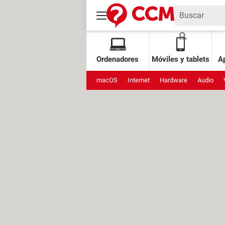
Ordenadores
Móviles y tablets
Ap
macOS
Internet
Hardware
Audio