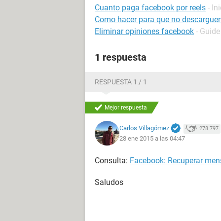
Cuanto paga facebook por reels
- In
Como hacer para que no descarguen
Eliminar opiniones facebook
- Guide
1 respuesta
RESPUESTA 1 / 1
Mejor respuesta
Carlos Villagómez
278.797
28 ene 2015 a las 04:47
Consulta:
Facebook: Recuperar men
Saludos