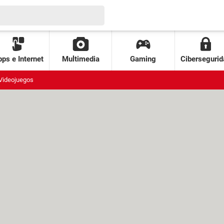
ps e Internet
Multimedia
Gaming
Cibersegurid
Videojuegos