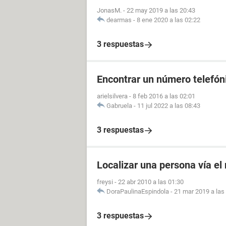
JonasM.
-
22 may 2019 a las 20:43
dearmas
-
8 ene 2020 a las 02:22
3 respuestas
Encontrar un número telefóni
arielsilvera
-
8 feb 2016 a las 02:01
Gabruela
-
11 jul 2022 a las 08:43
3 respuestas
Localizar una persona vía el
freysi
-
22 abr 2010 a las 01:30
DoraPaulinaEspindola
-
21 mar 2019 a las
3 respuestas