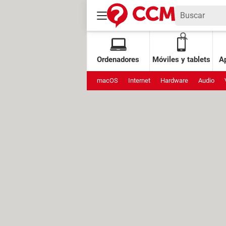
Ordenadores
Móviles y tablets
Ap
macOS
Internet
Hardware
Audio