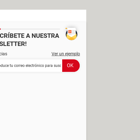
SCRÍBETE A NUESTRA
SLETTER!
cias
Ver un ejemplo