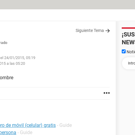
Siguiente Tema
¡SU
NEW
rado
Noti
 el 24/01/2015, 05:19
015 a las 05:20
 nombre
o de móvil (celular) gratis
- Guide
persona
- Guide