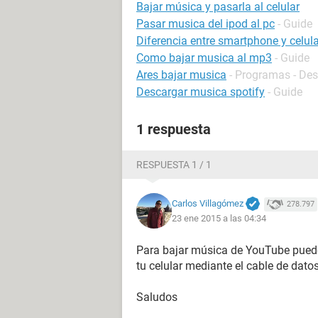
Bajar música y pasarla al celular
Pasar musica del ipod al pc
- Guide
Diferencia entre smartphone y celula
Como bajar musica al mp3
- Guide
Ares bajar musica
- Programas - Des
Descargar musica spotify
- Guide
1 respuesta
RESPUESTA 1 / 1
Carlos Villagómez
278.797
23 ene 2015 a las 04:34
Para bajar música de YouTube puede
tu celular mediante el cable de dat
Saludos