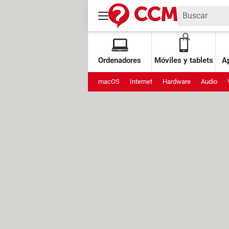
Ordenadores
Móviles y tablets
Ap
macOS
Internet
Hardware
Audio