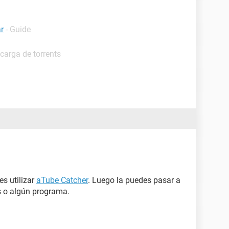
r
- Guide
carga de torrents
s utilizar
aTube Catcher
. Luego la puedes pasar a
os o algún programa.