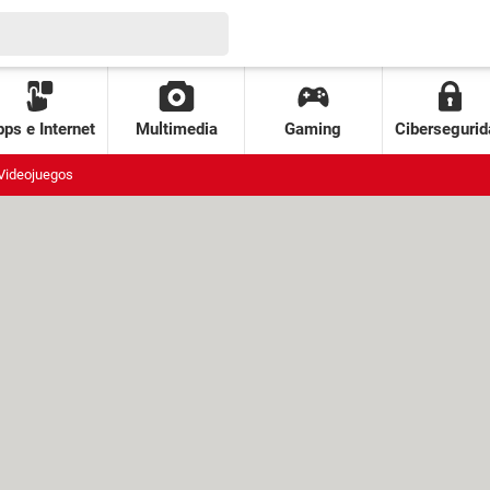
ps e Internet
Multimedia
Gaming
Cibersegurid
Videojuegos