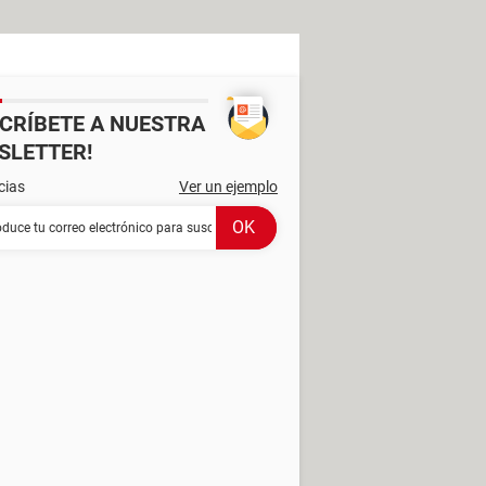
SCRÍBETE A NUESTRA
SLETTER!
cias
Ver un ejemplo