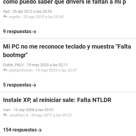
como puedo saber que drivers le faltan a mi p
fiad
-
25 abr 2012 a las 20:55
rogelio
-
25 ago 2019 a las 02:42
9 respuestas
Mi PC no me reconoce teclado y muestra "Falta
bootmgr"
Doble_PALV
-
19 may 2023 a las 02:11
piratacrimson
-
19 may 2023 a las 22:47
5 respuestas
Instale XP, al reiniciar sale: Falta NTLDR
Ivan
-
13 sep 2008 a las 03:01
Jonathan A
-
30 ago 2017 a las 09:22
154 respuestas