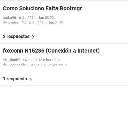
Como Soluciono Falta Bootmgr
rocka96
-
6 dic 2014 a las 03:02
system-PC
-
6 dic 2014 a las 21:53
2 respuestas
foxconn N15235 (Conexión a Internet)
ldzl_daniel
-
14 ene 2016 a las 17:31
Joacocello
-
14 ene 2016 a las 22:12
1 respuesta