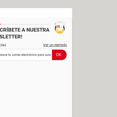
SCRÍBETE A NUESTRA
SLETTER!
cias
Ver un ejemplo