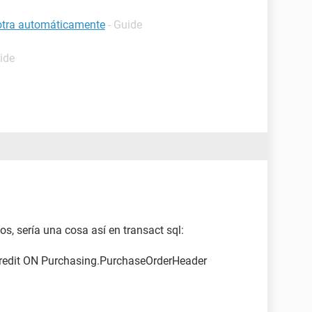
 otra automáticamente
- Guide
ide
os, sería una cosa así en transact sql:
edit ON Purchasing.PurchaseOrderHeader