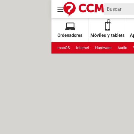
Ordenadores
Móviles y tablets
Ap
macOS
Internet
Hardware
Audio