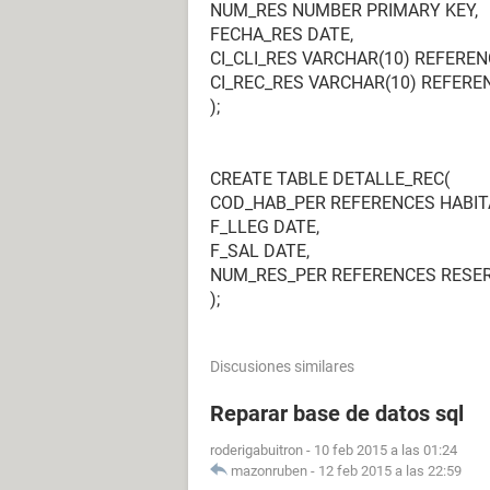
NUM_RES NUMBER PRIMARY KEY,
FECHA_RES DATE,
CI_CLI_RES VARCHAR(10) REFERENC
CI_REC_RES VARCHAR(10) REFERE
);
CREATE TABLE DETALLE_REC(
COD_HAB_PER REFERENCES HABIT
F_LLEG DATE,
F_SAL DATE,
NUM_RES_PER REFERENCES RESE
);
Discusiones similares
Reparar base de datos sql
roderigabuitron
-
10 feb 2015 a las 01:24
mazonruben
-
12 feb 2015 a las 22:59