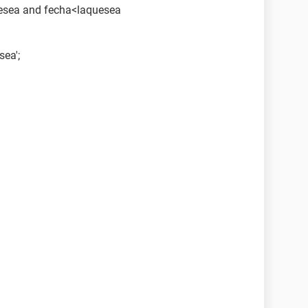
esea and fecha<laquesea
sea';