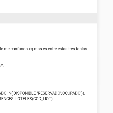
e me confundo xq mas es entre estas tres tablas
Y,
 IN('DISPONIBLE','RESERVADO','OCUPADO')),
RENCES HOTELES(COD_HOT)