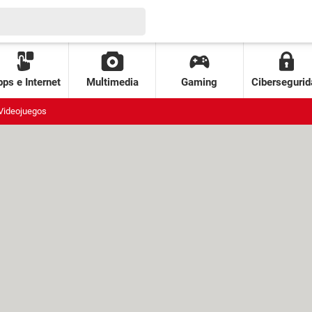
ps e Internet
Multimedia
Gaming
Cibersegurid
Videojuegos