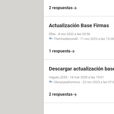
2 respuestas
Actualización Base Firmas
Elbis
-
8 nov 2022 a las 03:56
TheOneAboveAll
-
11 nov 2022 a las 15:28
1 respuesta
Descargar actualización bas
miguel_3255
-
18 mar 2020 a las 19:01
Glenyspadronroca
-
22 nov 2023 a las 07:
2 respuestas