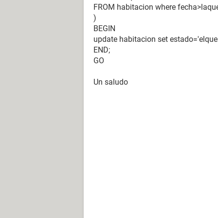
FROM habitacion where fecha>laqu
)
BEGIN
update habitacion set estado='elque
END;
GO
Un saludo